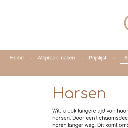
Ga
direct
naar
de
hoofdinhoud
Home
Afspraak maken
Prijslijst
B
Harsen
Wilt u ook langere tijd van ha
harsen. Door een lichaamsdeel
haren langer weg. Dit komt om