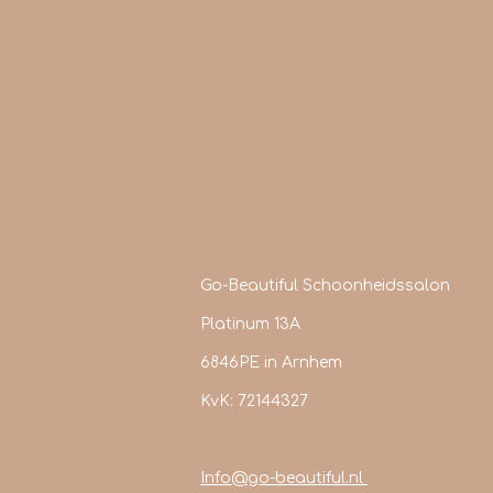
Go-Beautiful Schoonheidssalon
Platinum 13A
6846PE in Arnhem
KvK: 72144327
Info@go-beautiful.nl