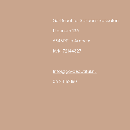
Go-Beautiful Schoonheidssalon
Platinum 13A
6846PE in Arnhem
KvK: 72144327
Info@go-beautiful.nl
06 24162180