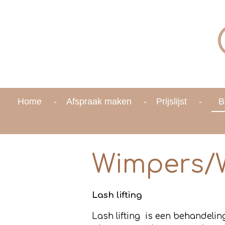
Ga
direct
naar
de
hoofdinhoud
Home
Afspraak maken
Prijslijst
B
Wimpers/
Lash lifting
Lash lifting is een behandeli