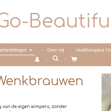
Go-Beautifu
ehandelingen
Over mij
Huidtherapeut Ce
Wenkbrauwen
ng van de eigen wimpers, zonder