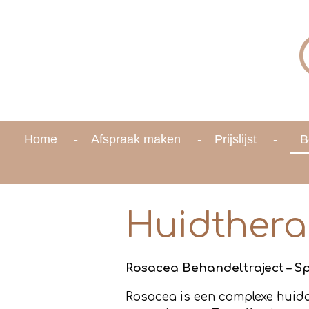
Ga
direct
naar
de
hoofdinhoud
Home
Afspraak maken
Prijslijst
B
Huidthera
Rosacea Behandeltraject – Sp
Rosacea is een complexe huida