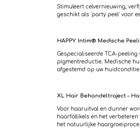
Stimuleert celvernieuwing, verf
geschikt als ‘party peel’ voor e
HAPPY Intim® Medische Peel
Gespecialiseerde TCA-peeling v
pigmentreductie. Medische huid
afgestemd op uw huidconditie
XL Hair Behandeltraject – Ha
Voor haaruitval en dunner word
haarfollikels en het verbetere
het natuurlijke haargroeiproce