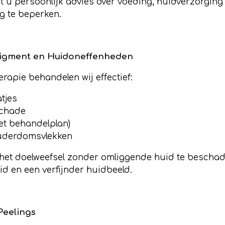
u persoonlijk advies over voeding, huidverzorging e
ng te beperken.
Pigment en Huidoneffenheden
apie behandelen wij effectief:
tjes
schade
et behandelplan)
ouderdomsvlekken
op het doelweefsel zonder omliggende huid te beschad
id en een verfijnder huidbeeld.
Peelings