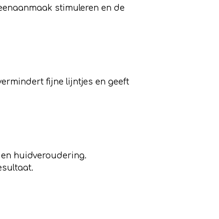
geenaanmaak stimuleren en de
rmindert fijne lijntjes en geeft
n en huidveroudering.
esultaat.