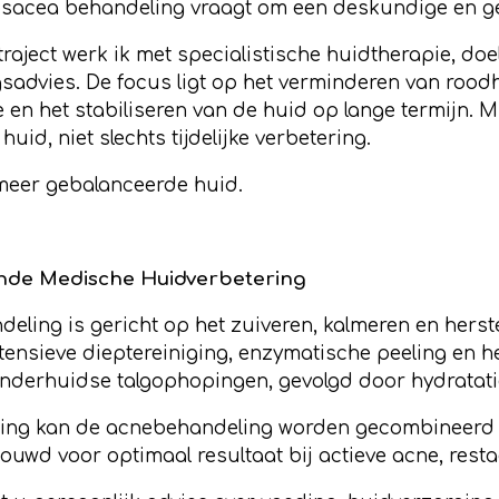
osacea behandeling vraagt om een deskundige en g
aject werk ik met specialistische huidtherapie, do
ngsadvies. De focus ligt op het verminderen van rood
 en het stabiliseren van de huid op lange termijn. M
huid, niet slechts tijdelijke verbetering.
 meer gebalanceerde huid.
nde Medische Huidverbetering
ling is gericht op het zuiveren, kalmeren en herste
tensieve dieptereiniging, enzymatische peeling en h
nderhuidse talgophopingen, gevolgd door hydratat
ering kan de acnebehandeling worden gecombineerd 
wd voor optimaal resultaat bij actieve acne, restac