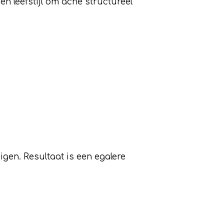
n leefstijl om acne structureel
igen. Resultaat is een egalere