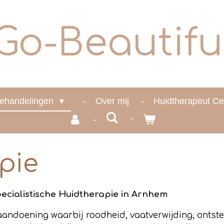
Go-Beautifu
ehandelingen
Over mij
Huidtherapeut Ce
pie
ecialistische Huidtherapie in Arnhem
andoening waarbij roodheid, vaatverwijding, ontst