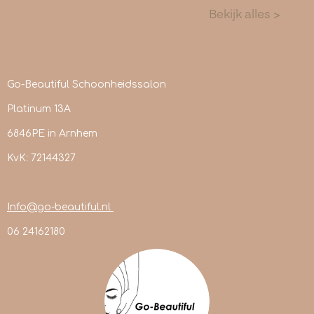
Go-Beautiful Schoonheidssalon
Platinum 13A
6846PE in Arnhem
KvK: 72144327
Info@go-beautiful.nl
06 24162180