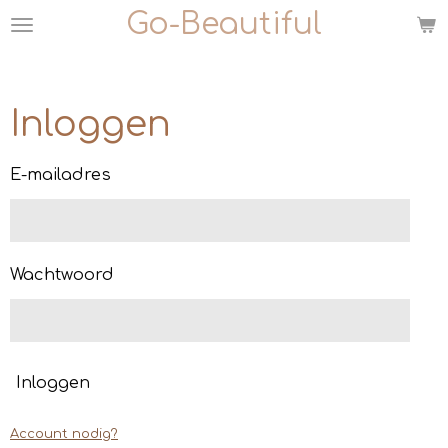
Go-Beautiful
Ga
direct
naar
de
Inloggen
hoofdinhoud
E-mailadres
Wachtwoord
Inloggen
Account nodig?